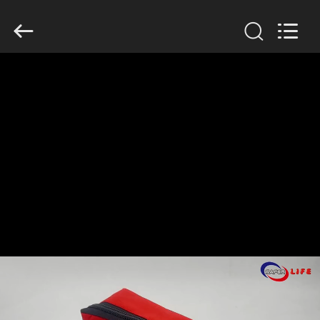
2026
Saferlife
Products
Co.,
Ltd..
All
Rights
Reserved.
বাড়ি
পণ্য
আমাদের
সম্বন্ধে
কারখানা
পরিদর্শন
গুণমান