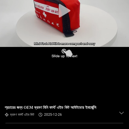
নিয়ন্ত্রণ
আমাদের
সাথে
যোগাযোগ
খবর
মামলা
একটি
উদ্ধৃতি
প্রচারের জন্য OEM ভ্রমণ মিনি ফার্স্ট এইড কিট আউটডোর ইমার্জেন্সি
অনুরোধ
ভ্রমণ ফার্স্ট এইড কিট
2025-12-26
করুন