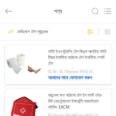
2026
Saferlife
Products
পণ্য
Co.,
Ltd..
All
Rights
Reserved.
বাড়ি
138
মেডিকেল টেপ ব্যান্ডেজ
ভ্রমণ ফার্স্ট এইড কিট
পণ্য
লাইট ইএব স্ট্র্যাপিং টেপ জিঙ্ক অক্সাইড লাইট
টিয়ার ইলাস্টিক আঠালো টেপ ইলাস্টিক স্পোর্ট
আমাদের
টেপ
সম্বন্ধে
$1.58 - $1.70/pieces MOQ:10
আমাদের সাথে যোগাযোগ করুন
77
কারখানা
পরিদর্শন
ব্যান্ডেজ ক্ষত আঠালো টেপ ইন ফার্স্ট এইড
পোর্টেবল ফার্স্ট এইড কিট
কিট হোম ট্র্যাভেল ইমার্জেন্সি সারভাইভাল
হাইকিং 18CM
গুণমান
$3.35/sets 500-999 sets MOQ:10