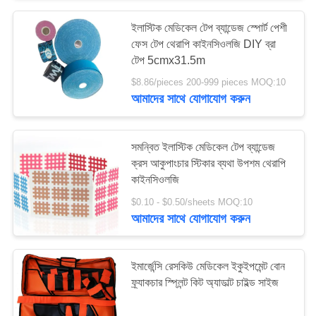
ইলাস্টিক মেডিকেল টেপ ব্যান্ডেজ স্পোর্ট পেশী
135
ফেস টেপ থেরাপি কাইনসিওলজি DIY ব্রা
টেপ 5cmx31.5m
মেডিকেল টেপ ব্যান্ডেজ
$8.86/pieces 200-999 pieces MOQ:10
আমাদের সাথে যোগাযোগ করুন
সমন্বিত ইলাস্টিক মেডিকেল টেপ ব্যান্ডেজ
ক্রস আকুপাংচার স্টিকার ব্যথা উপশম থেরাপি
কাইনসিওলজি
9
$0.10 - $0.50/sheets MOQ:10
আমাদের সাথে যোগাযোগ করুন
কার ফার্স্ট এইড কিট
ইমার্জেন্সি রেসকিউ মেডিকেল ইকুইপমেন্ট বোন
ফ্র্যাকচার স্প্লিন্ট কিট অ্যাডাল্ট চাইল্ড সাইজ