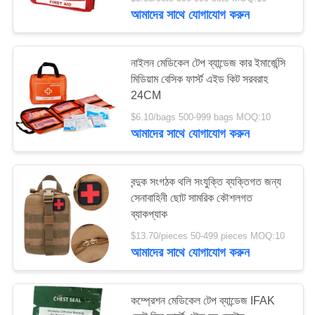
নিয়ন্ত্রণ
আমাদের সাথে যোগাযোগ করুন
আমাদের
45
নাইলন মেডিকেল টেপ ব্যান্ডেজ কার ইমার্জেন্সি
সাথে
মিডিয়াম বেসিক ফার্স্ট এইড কিট সরবরাহ
কৌশলগত প্রাথমিক চিকিৎসা
24CM
যোগাযোগ
কিট
$6.10/bags 500-999 bags MOQ:10
আমাদের সাথে যোগাযোগ করুন
খবর
বন্দুক সংগঠক থলি সংযুক্তি ব্যক্তিগত জন্য
মামলা
সেনাবাহিনী ছোট সামরিক কৌশলগত
133
ব্যাকপ্যাক
একটি
$13.70/pieces 50-499 pieces MOQ:10
পিল ডিসপেনসার বক্স
আমাদের সাথে যোগাযোগ করুন
উদ্ধৃতি
অনুরোধ
কম্প্রেশন মেডিকেল টেপ ব্যান্ডেজ IFAK
করুন