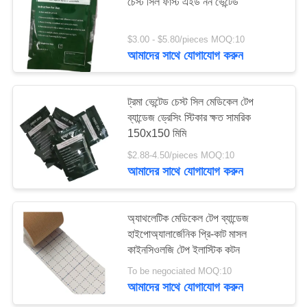
চেস্ট সিল ফার্স্ট এইড নন ভেন্টেড
সাইট
$3.00 - $5.80/pieces MOQ:10
181
আমাদের সাথে যোগাযোগ করুন
ম্যাপ
প্রাথমিক চিকিৎসা সরঞ্জাম
সরবরাহ
গোপনীয়তা
ট্রমা ভেন্টেড চেস্ট সিল মেডিকেল টেপ
ব্যান্ডেজ ড্রেসিং স্টিকার ক্ষত সামরিক
নীতি
150x150 মিমি
$2.88-4.50/pieces MOQ:10
আমাদের সাথে যোগাযোগ করুন
235
হোম কেয়ার মেডিকেল
অ্যাথলেটিক মেডিকেল টেপ ব্যান্ডেজ
হাইপোঅ্যালার্জেনিক প্রি-কাট মাসল
সাপ্লাই
কাইনসিওলজি টেপ ইলাস্টিক কটন
To be negociated MOQ:10
আমাদের সাথে যোগাযোগ করুন