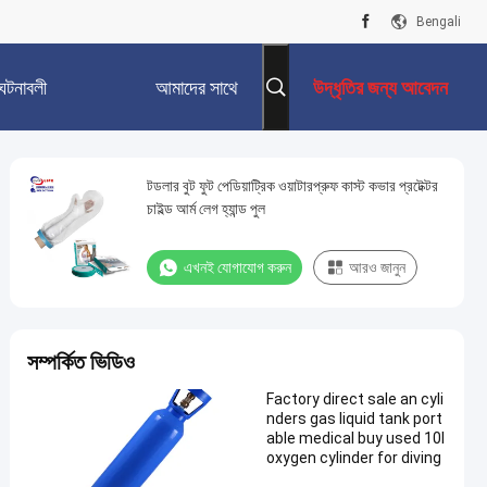
Bengali
ঘটনাবলী
আমাদের সাথে
উদ্ধৃতির জন্য আবেদন
যোগাযোগ করুন
টডলার বুট ফুট পেডিয়াট্রিক ওয়াটারপ্রুফ কাস্ট কভার প্রটেক্টর
চাইল্ড আর্ম লেগ হ্যান্ড পুল
এখনই যোগাযোগ করুন
আরও জানুন
সম্পর্কিত ভিডিও
Factory direct sale an cyli
nders gas liquid tank port
able medical buy used 10l
oxygen cylinder for diving