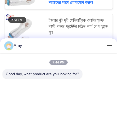
আমাদের সাথে যোগাযোগ করুন
টডলার বুট ফুট পেডিয়াট্রিক ওয়াটারপ্রুফ
কাস্ট কভার প্রটেক্টর চাইল্ড আর্ম লেগ হ্যান্ড
পুল
To be negociated MOQ:10
Amy
আমাদের সাথে যোগাযোগ করুন
7:44 PM
সব
Good day, what product are you looking for?
ভ্রমণ ফার্স্ট এইড কিট
পোর্টেবল ফার্স্ট এইড কিট
কৌশলগত প্রাথমিক চিকিৎসা কিট
পিল ডিসপেনসার বক্স
প্রাথমিক চিকিৎসা সরঞ্জাম সরবরাহ
হোম কেয়ার মেডিকেল সাপ্লাই