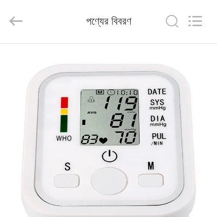
2026
Saferlife
Products
পণ্যের বিবরণ
Co.,
Ltd..
All
Rights
Reserved.
বাড়ি
পণ্য
আমাদের
সম্বন্ধে
কারখানা
পরিদর্শন
গুণমান