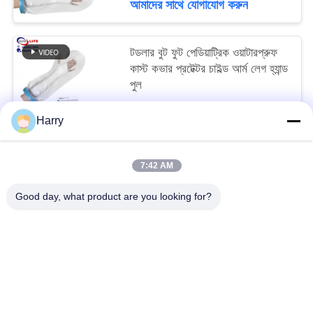
আমাদের সাথে যোগাযোগ করুন
টডলার বুট ফুট পেডিয়াট্রিক ওয়াটারপ্রুফ
কাস্ট কভার প্রটেক্টর চাইল্ড আর্ম লেগ হ্যান্ড
পুল
To be negociated MOQ:10
Harry
আমাদের সাথে যোগাযোগ করুন
7:42 AM
সব
Good day, what product are you looking for?
ভ্রমণ ফার্স্ট এইড কিট
পোর্টেবল ফার্স্ট এইড কিট
কৌশলগত প্রাথমিক চিকিৎসা কিট
পিল ডিসপেনসার বক্স
প্রাথমিক চিকিৎসা সরঞ্জাম সরবরাহ
হোম কেয়ার মেডিকেল সাপ্লাই