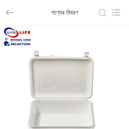
2026
Saferlife
Products
পণ্যের বিবরণ
Co.,
Ltd..
All
Rights
Reserved.
বাড়ি
পণ্য
আমাদের
সম্বন্ধে
কারখানা
পরিদর্শন
গুণমান