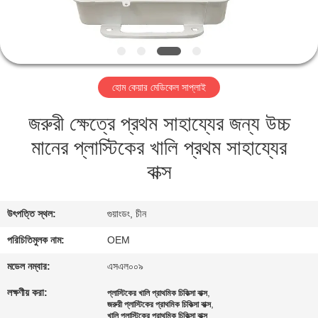
নিয়ন্ত্রণ
আমাদের
সাথে
হোম কেয়ার মেডিকেল সাপ্লাই
যোগাযোগ
জরুরী ক্ষেত্রে প্রথম সাহায্যের জন্য উচ্চ
মানের প্লাস্টিকের খালি প্রথম সাহায্যের
খবর
বাক্স
মামলা
উৎপত্তি স্থল:
গুয়াংডং, চীন
একটি
পরিচিতিমুলক নাম:
OEM
উদ্ধৃতি
মডেল নম্বার:
এসএল০০৯
অনুরোধ
লক্ষণীয় করা:
,
প্লাস্টিকের খালি প্রাথমিক চিকিত্সা বাক্স
,
জরুরী প্লাস্টিকের প্রাথমিক চিকিত্সা বাক্স
করুন
খালি প্লাস্টিকের প্রাথমিক চিকিত্সা বাক্স