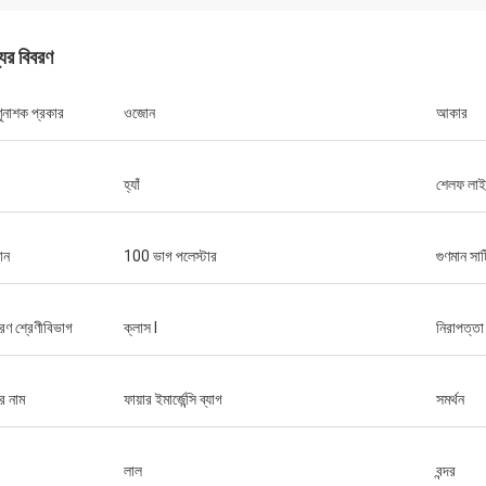
যের বিবরণ
ণুনাশক প্রকার
ওজোন
আকার
হ্যাঁ
শেলফ লা
ান
100 ভাগ পলেস্টার
গুণমান সার
ণ শ্রেণীবিভাগ
ক্লাস I
নিরাপত্তা
র নাম
ফায়ার ইমার্জেন্সি ব্যাগ
সমর্থন
লাল
বন্দর