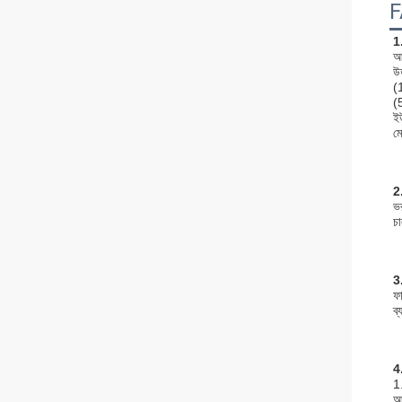
1
আ
উ
(
(
ই
ম
2.
ভ
চা
3
ফা
ব্
4
1
আম