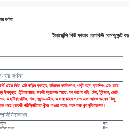
ের বর্ণনা
ইমার্জেন্সি কিট ফায়ার রেসকিউ রেসপন্ডেন্ট বড
ণ্যের বর্ণনা
র্স্ট এইড কিট, এটি বাড়ির ব্যবহার, বহিরঙ্গন কার্যকলাপ, গাড়ী বহন, ক্যাম্পিং এবং তাই 
্য উপযুক্ত।ইন্টারলেয়ার, জরুরী প্যাকেজ আছে, সব ধরণের বড়ি, টেপ, টুইজার, ছোট 
লেড, অ্যান্টিবায়োটিক, গজ, ব্যান্ড-এইড, অ্যালকোহল প্যাড এবং আরও অনেক কিছু 
তে পারে।জরুরী পরিস্থিতিতে খুঁজে পাওয়া সহজ, বহন করা খুব সুবিধাজনক।
্পেসিফিকেশন
টেম
মান
পত্তি স্থল
চীন