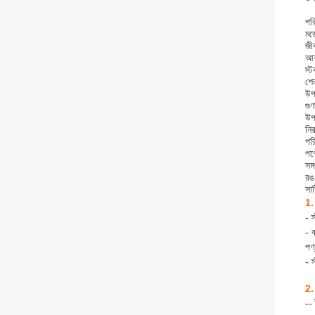
পর
মড
জী
আ
স্
শে
উপ
গুণ
উপ
নি
পর
পণ
সমর
রঙ
সার
1.
- স
- 
পণ
- 
2.
--