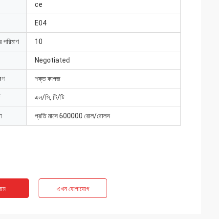
ce
E04
ার পরিমাণ
10
Negotiated
রণ
শক্ত কাগজ
এল/সি, টি/টি
া
প্রতি মাসে 600000 রোল/রোলস
াম
এখন যোগাযোগ