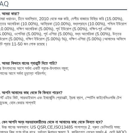
FAQ
. আমরা কারা?
মরা গুয়াংডং, চীনে অবস্থিত, 2010 থেকে শুরু করি, দেশীয় বাজারে বিক্রি করি (15.00%), 
ত্তর আমেরিকা (10.00%), আফ্রিকা (10.00%), মধ্যপ্রাচ্য (10.00%), পশ্চিম ইউরোপ 
10.00%), দক্ষিণ আমেরিকা (5.00%), পূর্ব ইউরোপ (5.00%), দক্ষিণ-পূর্ব এশিয়া 
5.00%), ওশেনিয়া (5.00%), পূর্ব এশিয়া (5.00%), মধ্য আমেরিকা (5.00%), উত্তর 
উরোপ (5.00%), দক্ষিণ ইউরোপ (5.00%) %), দক্ষিণ এশিয়া (5.00%)।আমাদের অফিসে 
োট প্রায় 11-50 জন লোক রয়েছে।
 আমরা কিভাবে মানের গ্যারান্টি দিতে পারি?
র উৎপাদনের আগে সর্বদা একটি প্রাক-উৎপাদন নমুনা;
লানের আগে সর্বদা চূড়ান্ত পরিদর্শন;
. আপনি আমাদের কাছ থেকে কি কিনতে পারেন?
র্স্ট এইড কিট, সারভাইভাল এবং ইমার্জেন্সি প্রোডাক্ট, ট্রমা ব্যাগ, স্পোর্টস কাইনেসিওলজি টেপ 
যান্ডেজ, হোম কেয়ার সাপ্লাই
. কেন আপনি অন্য সরবরাহকারীদের থেকে না আমাদের কাছ থেকে কিনতে হবে?
. উচ্চ মানের অবস্থান: US QSR,CE,ISO13485 শংসাপত্র 2. দ্রুত ডেলিভারি সময়: 
াদের কিছু পণ্য স্টক রাখে, দুর্দান্ত উত্পাদন ক্ষমতা 3. ব্যক্তিগত লেবেল সমর্থন 4. ছোট MOQ