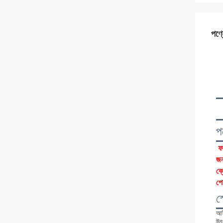
পণ্য
প
ফা
জন
ব্
পে
স
আই
উৎ