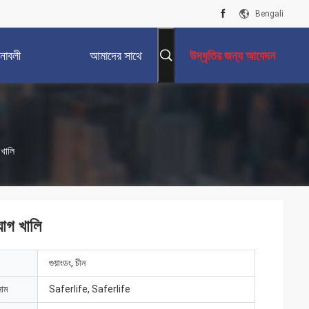
Bengali
নাবলী
আমাদের সাথে
উদ্ধৃতির জন্য আবেদন
যোগাযোগ করুন
 খালি
্যাগ খালি
গুয়াংডং, চীন
নাম
Saferlife, Saferlife