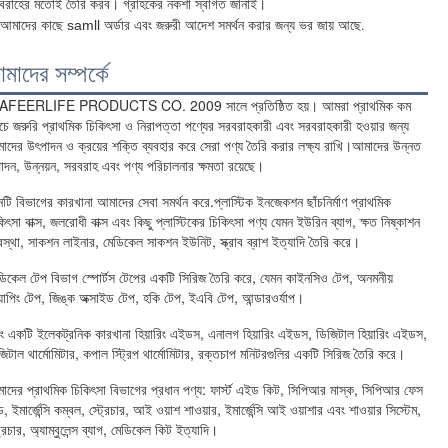
বরাহের মতোই তৈরি করব। গ্রাহকের নকশা স্বাগত জানাই।
.
 আমাদের কাছে samll অর্ডার এবং জরুরী আদেশ সমর্থন করার জন্য ভর জায় আছে
মাদের সম্পর্কে
AFEERLIFE PRODUCTS CO. 2009 সালে প্রতিষ্ঠিত হয়। আমরা প্রাথমিক কম 
চে জরুরি প্রাথমিক চিকিৎসা ও নিরাপত্তা পণ্যের সরবরাহকারী এবং সরবরাহকারী হওয়ার জন্য 
াদের উৎপাদন ও ক্রয়ের শক্তি ব্যবহার করে সেরা পণ্য তৈরি করার লক্ষ্য রাখি।আমাদের উন্নত 
্পাদন, উন্নয়ন, সরবরাহ এবং পণ্য পরিচালনার ক্ষমতা রয়েছে।
নটি বিভাগের কারখানা আমাদের সেবা সমর্থন করে.প্লাস্টিক ইনজেকশন ছাঁচনির্মাণ প্রাথমিক 
িৎসা বাক্স, জলরোধী বাক্স এবং কিছু প্লাস্টিকের চিকিৎসা পণ্য যেমন ইউরিন ব্যাগ, ক্ষত নিষ্কাশন 
যবস্থা, সাকশন লাইনার, মেডিকেল সাকশন ইউনিট, স্ক্রাব ব্রাশ ইত্যাদি তৈরি করে।
ডিকেল টেপ বিভাগ স্পোর্টস টেপের একটি সিরিজ তৈরি করে, যেমন কাইনসিও টেপ, অনমনীয় 
ট্র্যাপিং টেপ, জিঙ্ক অক্সাইড টেপ, হকি টেপ, ইএবি টেপ, আন্ডারওর্যাপ।
ং একটি ইলেকট্রনিক কারখানা হিয়ারিং এইডস, এনালগ হিয়ারিং এইডস, ডিজিটাল হিয়ারিং এইডস, 
জিটাল থার্মোমিটার, কপাল স্ট্রিপ থার্মোমিটার, রক্তচাপ মনিটরগুলির একটি সিরিজ তৈরি করে।
াদের প্রাথমিক চিকিৎসা বিভাগের প্রধান পণ্য: ফার্স্ট এইড কিট, সিপিআর মাস্ক, সিপিআর ফেস 
্ড, ইমার্জেন্সি কম্বল, স্ট্রেচার, আই ওয়াশ শাওয়ার, ইমার্জেন্সি আই ওয়াশার এবং শাওয়ার সিস্টেম, 
্রেচার, অ্যাম্বুলেন্স ব্যাগ, মেডিকেল কিট ইত্যাদি।