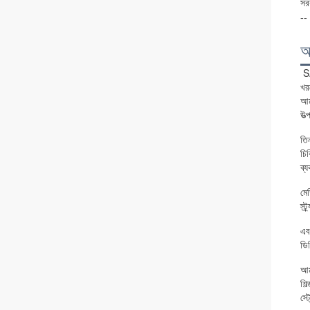
সর
--
আ
S
খর
আম
উত
তি
চিক
ব্
মে
স্
এব
ডি
আম
শিল
স্ট