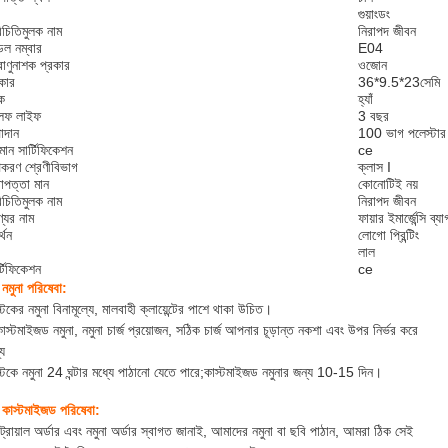
গুয়াংডং
িচিতিমুলক নাম
নিরাপদ জীবন
েল নম্বার
E04
বাণুনাশক প্রকার
ওজোন
কার
36*9.5*23সেমি
টক
হ্যাঁ
লফ লাইফ
3 বছর
াদান
100 ভাগ পলেস্টার
মান সার্টিফিকেশন
ce
করণ শ্রেণীবিভাগ
ক্লাস I
রাপত্তা মান
কোনোটিই নয়
িচিতিমুলক নাম
নিরাপদ জীবন
্যের নাম
ফায়ার ইমার্জেন্সি ব্যা
্থন
লোগো প্রিন্টিং
লাল
্টিফিকেশন
ce
 নমুনা পরিষেবা:
্টকের নমুনা বিনামূল্যে, মালবাহী ক্লায়েন্টের পাশে থাকা উচিত।
কাস্টমাইজড নমুনা, নমুনা চার্জ প্রয়োজন, সঠিক চার্জ আপনার চূড়ান্ত নকশা এবং উপর নির্ভর করে
্য
স্টকে নমুনা 24 ঘন্টার মধ্যে পাঠানো যেতে পারে;কাস্টমাইজড নমুনার জন্য 10-15 দিন।
 কাস্টমাইজড পরিষেবা:
 ট্রায়াল অর্ডার এবং নমুনা অর্ডার স্বাগত জানাই, আমাদের নমুনা বা ছবি পাঠান, আমরা ঠিক সেই