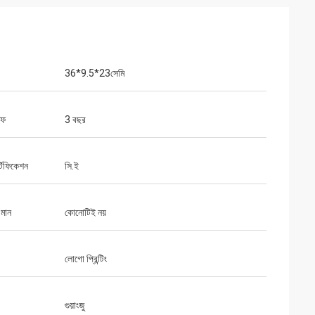
36*9.5*23সেমি
ইফ
3 বছর
্টিফিকেশন
সি.ই
 মান
কোনোটিই নয়
লোগো প্রিন্টিং
গুয়াংজু