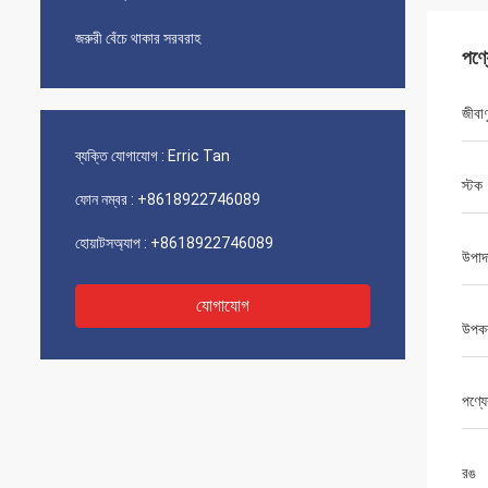
জরুরী বেঁচে থাকার সরবরাহ
পণ্
জীবা
ব্যক্তি যোগাযোগ :
Erric Tan
স্টক
ফোন নম্বর :
+8618922746089
হোয়াটসঅ্যাপ :
+8618922746089
উপাদ
যোগাযোগ
উপকর
পণ্যে
রঙ