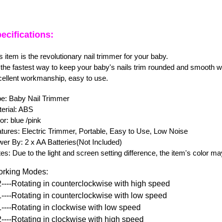
cifications:
 item is the revolutionary nail trimmer for your baby.
 the fastest way to keep your baby's nails trim rounded and smooth 
llent workmanship, easy to use.
: Baby Nail Trimmer
rial: ABS
r: blue /pink
ures: Electric Trimmer, Portable, Easy to Use, Low Noise
r By: 2 x AA Batteries(Not Included)
s: Due to the light and screen setting difference, the item's color may
king Modes:
--Rotating in counterclockwise with high speed
--Rotating in counterclockwise with low speed
--Rotating in clockwise with low speed
--Rotating in clockwise with high speed