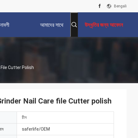
Bengali
নাবলী
আমাদের সাথে
উদ্ধৃতির জন্য আবেদন
যোগাযোগ করুন
 File Cutter Polish
rinder Nail Care file Cutter polish
চীন
নাম
saferlife/OEM