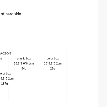
 of hard skin.
A-29042
ne
plastic box
color box
15.3*8.6*6.1cm
16*9.3*5.2cm
94g
29g
color box
*9.3*5.2cm
187g