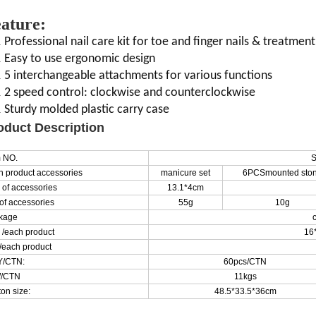
ature:
Professional nail care kit for toe and finger nails & treatment
Easy to use ergonomic design
5 interchangeable attachments for various functions
2 speed control: clockwise and counterclockwise
Sturdy molded plastic carry case
oduct Description
m NO.
S
n product accessories
manicure set
6PCSmounted sto
 of accessories
13.1*4cm
of accessories
55g
10g
kage
 /each product
16
 /each product
Y/CTN:
60pcs/CTN
/CTN
11kgs
on size:
48.5*33.5*36cm