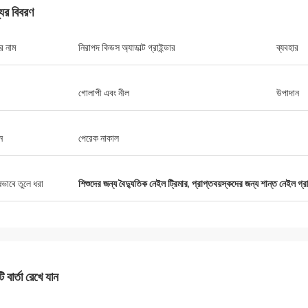
যের বিবরণ
র নাম
নিরাপদ কিডস অ্যাডাল্ট গ্রাইন্ডার
ব্যবহার
গোলাপী এবং নীল
উপাদান
ন
পেরেক নাকাল
ষভাবে তুলে ধরা
শিশুদের জন্য বৈদ্যুতিক নেইল ট্রিমার
,
প্রাপ্তবয়স্কদের জন্য শান্ত নেইল গ্রা
 বার্তা রেখে যান