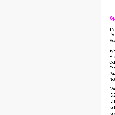
Spe
This
It's
Exce
Type
Mate
Colo
Feat
Powe
Note
Wor
D2--
D1--
G1--
G2--