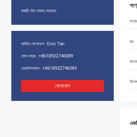
পণ্
জরুরী বেঁচে থাকার সরবরাহ
পণ্যে
রঙ
ব্যক্তি যোগাযোগ :
Erric Tan
ফোন নম্বর :
+8618922746089
ফাংশ
হোয়াটসঅ্যাপ :
+8618922746089
বিশে
যোগাযোগ
একটি