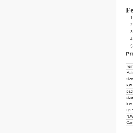
Fe
Pr
Ite
Mai
size
k.w 
pac
size
k.w
Q'T
N.W
Cart