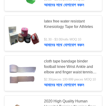
নিয়ন্ত্রণ
আমাদের সাথে যোগাযোগ করুন
আমাদের
45
latex free water resistant
সাথে
Kinesiology Tape for Athletes
কৌশলগত প্রাথমিক চিকিৎসা
যোগাযোগ
কিট
$1.30 - $3.00/rolls MOQ:10
আমাদের সাথে যোগাযোগ করুন
খবর
cloth tape bandage binder
মামলা
football knee Wrist Ankle and
133
elbow and finger waist tennis
volleyball golf sports fitness
একটি
$2.30/pieces 100-999 pieces MOQ:10
white tape
পিল ডিসপেনসার বক্স
আমাদের সাথে যোগাযোগ করুন
উদ্ধৃতি
অনুরোধ
2020 High Quality Human
করুন