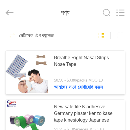
2026
Saferlife
Products
পণ্য
Co.,
Ltd..
All
Rights
Reserved.
বাড়ি
138
মেডিকেল টেপ ব্যান্ডেজ
ভ্রমণ ফার্স্ট এইড কিট
পণ্য
Breathe Right Nasal Strips
Nose Tape
আমাদের
সম্বন্ধে
$0.50 - $0.80/packs MOQ:10
আমাদের সাথে যোগাযোগ করুন
77
কারখানা
পরিদর্শন
New saferlife K adhesive
পোর্টেবল ফার্স্ট এইড কিট
Germany plaster kenzo kase
tape kinesiology Japanese
গুণমান
$1.25 - $1.85/pieces MOQ:10