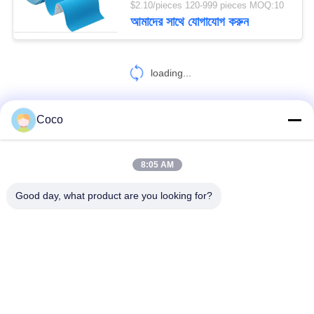
$2.10/pieces 120-999 pieces MOQ:10
আমাদের সাথে যোগাযোগ করুন
39
ফার্স্ট এইড টুর্নিকেট
loading...
Coco
আমাদের সাথে যোগাযোগ করুন!
8:05 AM
21
সব
Good day, what product are you looking for?
জরুরী ট্রমা ব্যাগ
ভ্রমণ ফার্স্ট এইড কিট
পোর্টেবল ফার্স্ট এইড কিট
কৌশলগত প্রাথমিক চিকিৎসা কিট
পিল ডিসপেনসার বক্স
প্রাথমিক চিকিৎসা সরঞ্জাম সরবরাহ
হোম কেয়ার মেডিকেল সাপ্লাই