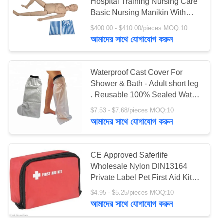
Hospital Training Nursing Care
Basic Nursing Manikin With
Dress
সাইট
$400.00 - $410.00/pieces MOQ:10
181
আমাদের সাথে যোগাযোগ করুন
ম্যাপ
প্রাথমিক চিকিৎসা সরঞ্জাম
সরবরাহ
গোপনীয়তা
Waterproof Cast Cover For
Shower & Bath - Adult short leg
নীতি
. Reusable 100% Sealed Water
dressing protector
$7.53 - $7.68/pieces MOQ:10
আমাদের সাথে যোগাযোগ করুন
235
হোম কেয়ার মেডিকেল
CE Approved Saferlife
Wholesale Nylon DIN13164
সাপ্লাই
Private Label Pet First Aid Kit
Car First Aid Kit Trade
$4.95 - $5.25/pieces MOQ:10
Assurance
আমাদের সাথে যোগাযোগ করুন