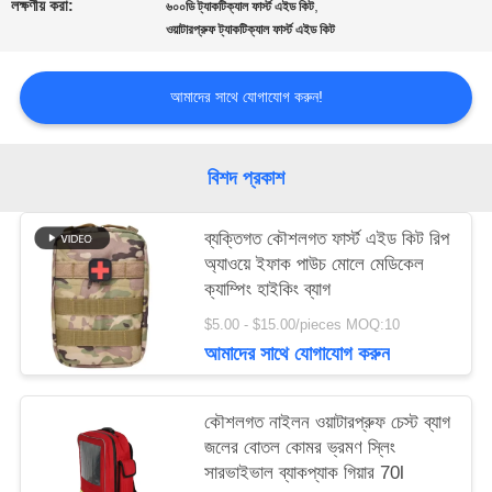
একটি
লক্ষণীয় করা:
,
৬০০ডি ট্যাকটিক্যাল ফার্স্ট এইড কিট
ওয়াটারপ্রুফ ট্যাকটিক্যাল ফার্স্ট এইড কিট
উদ্ধৃতি
আমাদের সাথে যোগাযোগ করুন!
অনুরোধ
করুন
বিশদ প্রকাশ
সাইট
ব্যক্তিগত কৌশলগত ফার্স্ট এইড কিট রিপ
অ্যাওয়ে ইফাক পাউচ মোলে মেডিকেল
ম্যাপ
ক্যাম্পিং হাইকিং ব্যাগ
$5.00 - $15.00/pieces MOQ:10
আমাদের সাথে যোগাযোগ করুন
গোপনীয়তা
নীতি
কৌশলগত নাইলন ওয়াটারপ্রুফ চেস্ট ব্যাগ
জলের বোতল কোমর ভ্রমণ স্লিং
সারভাইভাল ব্যাকপ্যাক গিয়ার 70l