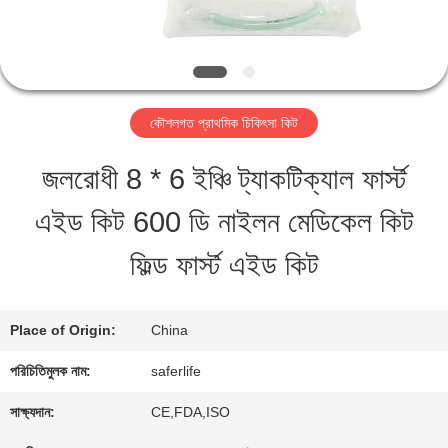
গুণমান
নিয়ন্ত্রণ
কৌশলগত প্রাথমিক চিকিৎসা কিট
আমাদের
জলরোধী 8 * 6 ইঞ্চি ট্যাকটিক্যাল ফার্স্ট
সাথে
এইড কিট 600 ডি নাইলন মেডিকেল কিট
যোগাযোগ
ফিল্ড ফার্স্ট এইড কিট
খবর
Place of Origin:
China
পরিচিতিমুলক নাম:
saferlife
মামলা
সাক্ষ্যদান:
CE,FDA,ISO