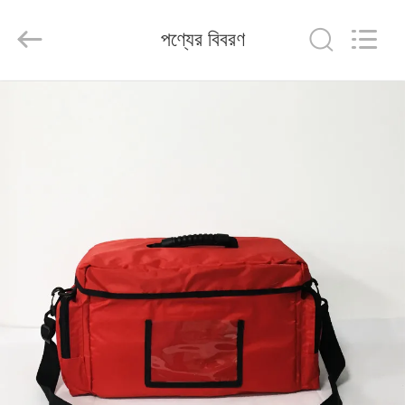
2026
Saferlife
Products
পণ্যের বিবরণ
Co.,
Ltd..
All
Rights
Reserved.
বাড়ি
পণ্য
আমাদের
সম্বন্ধে
কারখানা
পরিদর্শন
গুণমান