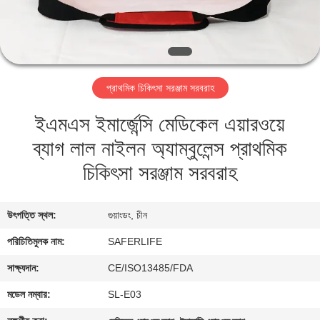
নিয়ন্ত্রণ
আমাদের
সাথে
প্রাথমিক চিকিৎসা সরঞ্জাম সরবরাহ
যোগাযোগ
ইএমএস ইমার্জেন্সি মেডিকেল এয়ারওয়ে
ব্যাগ লাল নাইলন অ্যাম্বুলেন্স প্রাথমিক
খবর
চিকিৎসা সরঞ্জাম সরবরাহ
মামলা
উৎপত্তি স্থল:
গুয়াংডং, চীন
একটি
পরিচিতিমুলক নাম:
SAFERLIFE
উদ্ধৃতি
সাক্ষ্যদান:
CE/ISO13485/FDA
অনুরোধ
মডেল নম্বার:
SL-E03
করুন