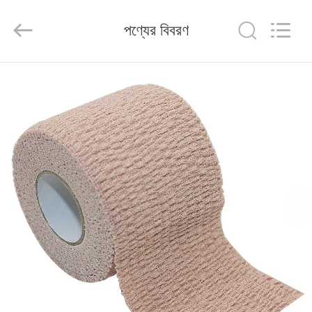
2026
Saferlife
Products
পণ্যের বিবরণ
Co.,
Ltd..
All
Rights
Reserved.
বাড়ি
পণ্য
আমাদের
সম্বন্ধে
কারখানা
পরিদর্শন
গুণমান