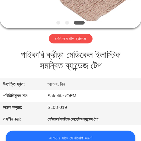
নিয়ন্ত্রণ
আমাদের
সাথে
মেডিকেল টেপ ব্যান্ডেজ
যোগাযোগ
পাইকারি ক্রীড়া মেডিকেল ইলাস্টিক
সমন্বিত ব্যান্ডেজ টেপ
খবর
মামলা
উৎপত্তি স্থল:
গুয়াংডং, চীন
পরিচিতিমুলক নাম:
Saferlife /OEM
একটি
মডেল নম্বার:
SL08-019
উদ্ধৃতি
লক্ষণীয় করা:
মেডিকেল ইলাস্টিক কোহেসিভ ব্যান্ডেজ টেপ
অনুরোধ
করুন
আমাদের সাথে যোগাযোগ করুন!