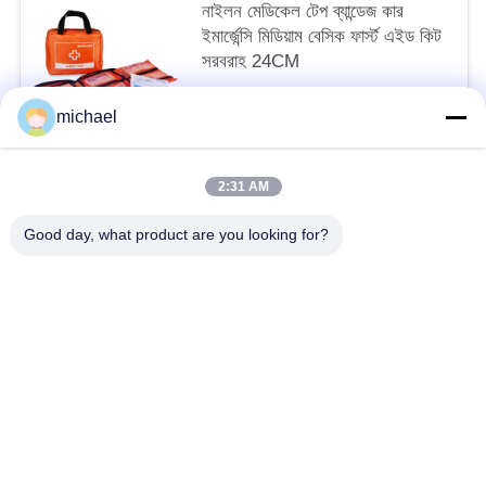
নাইলন মেডিকেল টেপ ব্যান্ডেজ কার
ইমার্জেন্সি মিডিয়াম বেসিক ফার্স্ট এইড কিট
সরবরাহ 24CM
$6.10/bags 500-999 bags MOQ:10
michael
আমাদের সাথে যোগাযোগ করুন
2:31 AM
সব
Good day, what product are you looking for?
ভ্রমণ ফার্স্ট এইড কিট
পোর্টেবল ফার্স্ট এইড কিট
কৌশলগত প্রাথমিক চিকিৎসা কিট
পিল ডিসপেনসার বক্স
প্রাথমিক চিকিৎসা সরঞ্জাম সরবরাহ
হোম কেয়ার মেডিকেল সাপ্লাই
মেডিকেল টেপ ব্যান্ডেজ
কার ফার্স্ট এইড কিট