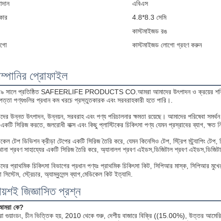
াদান
এবিএস
কার
4.8*8.3 সেমি
কাস্টমাইজড রঙ
গো
কাস্টমাইজড লোগো গ্রহণ করুন
ম্পানির প্রোফাইল
৯ সালে প্রতিষ্ঠিত SAFEERLIFE PRODUCTS CO.আমরা আমাদের উৎপাদন ও ক্রয়ের শক্তি ব্যবহার
াপত্তা পণ্যগুলির প্রধান কম খরচে প্রস্তুতকারক এবং সরবরাহকারী হতে পারি।.
ের উন্নত উৎপাদন, উন্নয়ন, সরবরাহ এবং পণ্য পরিচালনার ক্ষমতা রয়েছে। আমাদের পরিষেবা সমর্থন কর
স একটি সিরিজ করতে, জলরোধী বাক্স এবং কিছু প্লাস্টিকের চিকিৎসা পণ্য যেমন প্রস্রাবের ব্যাগ, ক্ষত 
কেল টেপ ডিভিশন ক্রীড়া টেপের একটি সিরিজ তৈরি করে, যেমন কিনেসিও টেপ, স্ট্রিপ স্ট্র্যাপিং টেপ
ানা শ্রবণ সাহায্যের একটি সিরিজ তৈরি করে, অ্যানালগ শ্রবণ এইডস,ডিজিটাল শ্রবণ এইডস,ডিজিটাল থ
ের প্রাথমিক চিকিৎসা বিভাগের প্রধান পণ্যঃ প্রাথমিক চিকিৎসা কিট, সিপিআর মাস্ক, সিপিআর মুখের ঢা
 সিস্টেম, স্ট্রেচার, অ্যাম্বুলেন্স ব্যাগ,মেডিকেল কিট ইত্যাদি.
ায়শই জিজ্ঞাসিত প্রশ্ন
আমরা কে?
া গুয়াংডং, চীন ভিত্তিক হয়, 2010 থেকে শুরু, দেশীয় বাজারে বিক্রি ((15.00%), উত্তর আম