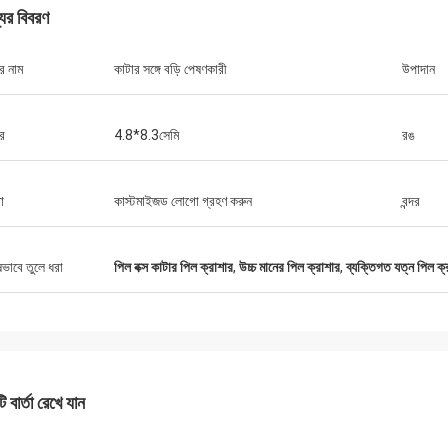
যের বিবরণ
র নাম
কাটার সঙ্গে বড়ি পেষণকারী
উপাদান
র
4.8*8.3সেমি
রঙ
ো
কাস্টমাইজড লোগো গ্রহণ করুন
বন্দর
ষভাবে তুলে ধরা
পিল বক্স কাটার পিল ক্রাশার
,
উচ্চ মানের পিল ক্রাশার
,
ব্যক্তিগত যত্ন পিল ক্
 বার্তা রেখে যান