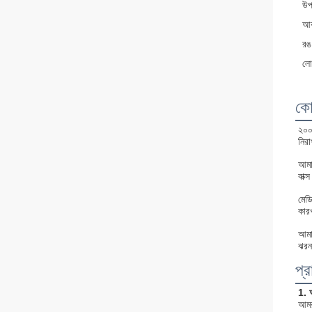
উপ
আ
রঙ
লো
কো
২০০
নির
আমাদ
বাক্
মেডি
কারখ
আমাদ
ঝরনা
প্র
1. 
আমর