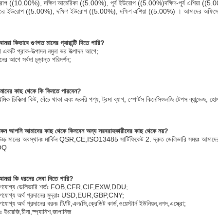
োপ ((10.00%), দক্ষিণ আমেরিকা ((5.00%), পূর্ব ইউরোপ ((5.00%)দক্ষিণ-পূর্ব এশিয়া ((5.0
তর ইউরোপ ((5.00%), দক্ষিণ ইউরোপ ((5.00%), দক্ষিণ এশিয়া ((5.00%) । আমাদের অফিস
মরা কিভাবে গুণগত মানের গ্যারান্টি দিতে পারি?
দা একটি প্রাক-উত্পাদন নমুনা ভর উত্পাদন আগে;
নের আগে সর্বদা চূড়ান্ত পরিদর্শন;
াদের কাছ থেকে কি কিনতে পারবেন?
থমিক চিকিত্সা কিট, বেঁচে থাকা এবং জরুরি পণ্য, ট্রমা ব্যাগ, স্পোর্টস কিনেসিওলজি টেপস ব্যান্ডেজ, হ
কেন আপনি আমাদের কাছ থেকে কিনবেন অন্য সরবরাহকারীদের কাছ থেকে নয়?
উচ্চ মানের অবস্থানঃ মার্কিন QSR,CE,ISO13485 সার্টিফিকেট 2. দ্রুত ডেলিভারি সময়ঃ আমাদের কিছ
OQ
আমরা কি ধরনের সেবা দিতে পারি?
হণযোগ্য ডেলিভারি শর্তঃ FOB,CFR,CIF,EXW,DDU;
হণযোগ্য অর্থ প্রদানের মুদ্রাঃ USD,EUR,GBP,CNY;
ণযোগ্য অর্থ প্রদানের ধরনঃ টি/টি,এল/সি,ক্রেডিট কার্ড,ওয়েস্টার্ন ইউনিয়ন,নগদ,এস্ক্রো;
ঃ ইংরেজি,চীনা,স্প্যানিশ,জাপানিজ