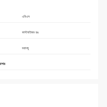
এবিএস
কাস্টমাইজড রঙ
গুয়াংজু
রাশার