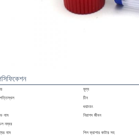
পেসিফিকেশন
য়
মূল্য
পত্তিস্থল
চীন
গুয়াংডং
যান্ড নাম
নিরাপদ জীবন
েল নম্বর
্যের নাম
পিল ক্রাশার কাটার সহ