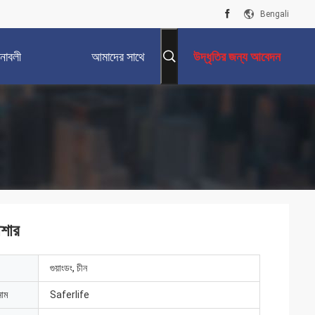
Bengali
নাবলী
আমাদের সাথে
উদ্ধৃতির জন্য আবেদন
যোগাযোগ করুন
াশার
গুয়াংডং, চীন
নাম
Saferlife