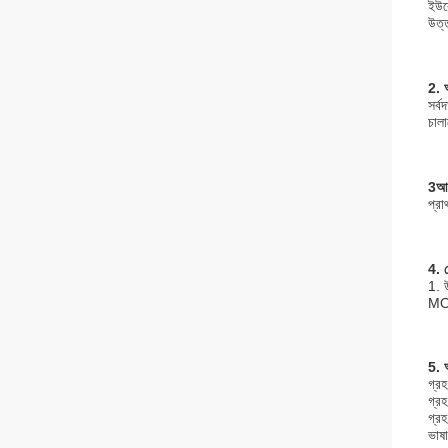
ইউর
উত্
2. আ
সর্ব
চালা
3আম
প্রা
4. 
1. 
M
5. 
গ্র
গ্র
গ্রহ
ভাষা