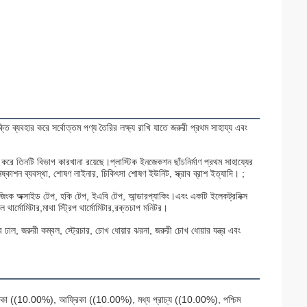
 করে সর্বোত্তম পণ্য তৈরির লক্ষ্য রাখি যাতে জরুরী প্রথম সাহায্য এবং 
ে তিনটি বিভাগ কারখানা রয়েছে।প্লাস্টিক ইনজেকশন ছাঁচনির্মাণ প্রথম সাহায্যের 
নিষ্কাশন ব্যবস্থা, শোষণ লাইনার, চিকিৎসা শোষণ ইউনিট, স্ক্রাব ব্রাশ ইত্যাদি। ;
, জিংক অক্সাইড টেপ, হকি টেপ, ইএবি টেপ, আন্ডারপ্যাকিং।এবং একটি ইলেকট্রনিক্স 
ার্মোমিটার,মাথা স্ট্রিপ থার্মোমিটার,রক্তচাপ মনিটর।
ল, জরুরী কম্বল, স্ট্রেচার, চোখ ধোয়ার ঝরনা, জরুরী চোখ ধোয়ার যন্ত্র এবং 
েরিকা ((10.00%), আফ্রিকা ((10.00%), মধ্য প্রাচ্য ((10.00%), পশ্চিম 