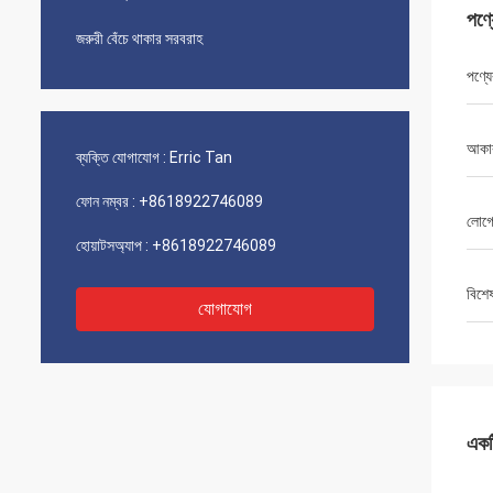
পণ্
জরুরী বেঁচে থাকার সরবরাহ
পণ্যে
আকা
ব্যক্তি যোগাযোগ :
Erric Tan
ফোন নম্বর :
+8618922746089
লোগ
হোয়াটসঅ্যাপ :
+8618922746089
বিশে
যোগাযোগ
একটি