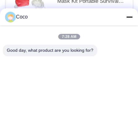
Mask Kit Portable Survival
CPR Mask Kit
$2.99/pieces 200-999 pieces MOQ:10
Coco
আমাদের সাথে যোগাযোগ করুন
7:28 AM
সব
Good day, what product are you looking for?
ভ্রমণ ফার্স্ট এইড কিট
পোর্টেবল ফার্স্ট এইড কিট
কৌশলগত প্রাথমিক চিকিৎসা কিট
পিল ডিসপেনসার বক্স
প্রাথমিক চিকিৎসা সরঞ্জাম সরবরাহ
হোম কেয়ার মেডিকেল সাপ্লাই
মেডিকেল টেপ ব্যান্ডেজ
কার ফার্স্ট এইড কিট