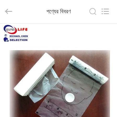
2026
Saferlife
Products
পণ্যের বিবরণ
Co.,
Ltd..
All
Rights
Reserved.
বাড়ি
পণ্য
আমাদের
সম্বন্ধে
কারখানা
পরিদর্শন
গুণমান