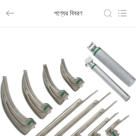
2026
Saferlife
Products
পণ্যের বিবরণ
Co.,
Ltd..
All
Rights
Reserved.
বাড়ি
পণ্য
আমাদের
সম্বন্ধে
কারখানা
পরিদর্শন
গুণমান