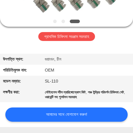
নিয়ন্ত্রণ
আমাদের
সাথে
প্রাথমিক চিকিৎসা সরঞ্জাম সরবরাহ
যোগাযোগ
উৎপত্তি স্থল:
গুয়াংডং, চীন
খবর
পরিচিতিমুলক নাম:
OEM
মামলা
মডেল নম্বার:
SL-110
লক্ষণীয় করা:
,
,
স্টেইনলেস স্টীল ল্যারিঙ্গোস্কোপ কিট
পঞ্চ ইন্দ্রিয় পরিদর্শন চিকিৎসা সেট
ওয়ারেন্টি সহ পুনর্বাসন সরবরাহ
একটি
উদ্ধৃতি
আমাদের সাথে যোগাযোগ করুন!
অনুরোধ
করুন