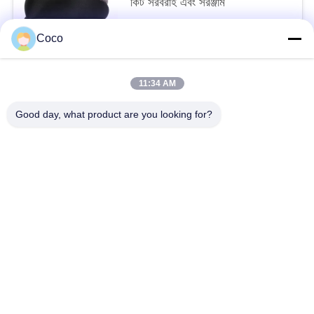
কিট সরবরাহ এবং সরঞ্জাম
$3.10 - $3.80/pieces MOQ:10
Coco
আমাদের সাথে যোগাযোগ করুন
11:34 AM
সব
Good day, what product are you looking for?
ভ্রমণ ফার্স্ট এইড কিট
পোর্টেবল ফার্স্ট এইড কিট
কৌশলগত প্রাথমিক চিকিৎসা কিট
পিল ডিসপেনসার বক্স
প্রাথমিক চিকিৎসা সরঞ্জাম সরবরাহ
হোম কেয়ার মেডিকেল সাপ্লাই
মেডিকেল টেপ ব্যান্ডেজ
কার ফার্স্ট এইড কিট